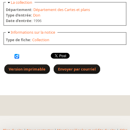
Masquer
La collection
Bibliographie historique de la Bibliothèque nationale de
Département:
Département des Cartes et plans
France
Type d'entrée:
Don
Date d'entrée:
1996
Dictionnaire de la BnF
Dictionnaire BnF : recherche avancée
Masquer
Informations sur la notice
Type de fiche:
Collection
Dictionnaire BnF : index
Dictionnaire des fonds spéciaux et des principales collections et
provenances
Recherche de fonds, collections et provenances
Version imprimable
Envoyer par courriel
L'histoire de la BnF en objets
Explorer
Organigrammes de la bibliothèque
Rapports d'activité de la Bibliothèque
Répertoire