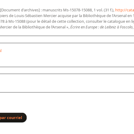
[Document d'archives] : manuscrits Ms-15078-15088, 1 vol. (31 f.),
http://cat
piers de Louis-Sébastien Mercier acquise par la Bibliothèque de l'Arsenal en
8 à Ms-15088 (pour le détail de cette collection, consulter le catalogue en l
ercier de la Bibliothèque de l’Arsenal »,
Écrire en Europe : de Leibniz à Foscolo
l
par courriel