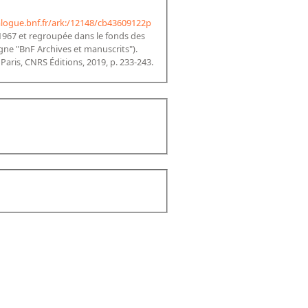
alogue.bnf.fr/ark:/12148/cb43609122p
 1967 et regroupée dans le fonds des
igne "BnF Archives et manuscrits").
, Paris, CNRS Éditions, 2019, p. 233-243.