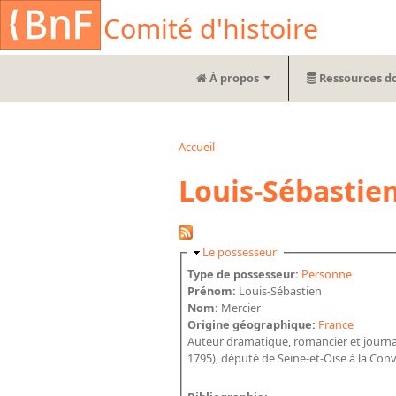
Aller au contenu principal
Cookies management panel
Comité d'histoire
À propos
Ressources d
Accueil
Vous êtes ici
Louis-Sébastie
Masquer
Le possesseur
Type de possesseur:
Personne
Prénom:
Louis-Sébastien
Nom:
Mercier
Origine géographique:
France
Auteur dramatique, romancier et journal
1795), député de Seine-et-Oise à la Con