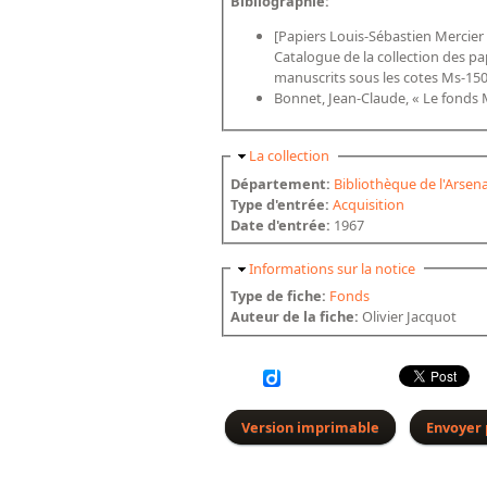
Bibliographie:
[Papiers Louis-Sébastien Mercier 
Catalogue de la collection des pa
manuscrits sous les cotes Ms-1507
Bonnet, Jean-Claude, « Le fonds M
Masquer
La collection
Département:
Bibliothèque de l'Arsena
Type d'entrée:
Acquisition
Date d'entrée:
1967
Masquer
Informations sur la notice
Type de fiche:
Fonds
Auteur de la fiche:
Olivier Jacquot
Version imprimable
Envoyer 