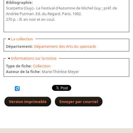
Bibliographie:
Dépôt de la Commission de récupération artistique
Scarpetta (Guy).- Le Festival d'Automne de Michel Guy ; préf. de
Andrée Putman. Ed. du Regard. Paris. 1992.
270 p. : ill. en noir et en coul.
Appels
Appel à chercheurs : bourse Comité d’histoire de la BnF
Masquer
La collection
Appel à projets
Département:
Département des Arts du spectacle
Recherche de sujets de recherche
Masquer
Informations sur la notice
Faire une suggestion de recherche
Type de fiche:
Collection
Auteur de la fiche:
Marie-Thérèse Meyer
Fournir un témoignage et/ou un document
Version imprimable
Envoyer par courriel