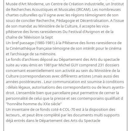
Répertoire des catalogues d'expositions
Musée d'Art Moderne, un Centre de Création industrielle, un Institut
de Recherches Acoustiques et Musicales (IRCAM). Les nombreuses
Répertoire des catalogues
chartes culturelles qu'il signe avec les régions témoignent de son
Répertoire des manuscrits du XXe siècle
souci de concilier Recherche, Pédagogie et Décentralisation. A l'issue
de son mandat au Ministère de la Culture, il accepte les vice-
pRéserve des livres raresidences Du Festival d'Avignon et de la
Publications
chaîne de Télévision la Sept
Un bref passage (1980-1981) à la PRéserve des livres raresidence de
Guides des sources publiés
la Cinémathèque française témoigne de son intérêt pour le cinéma
et l'archivage de sa mémoire.
Ouvrages et documents sur la BnF numérisés dans Gallica
Le fonds d'archives déposé au Département des Arts du spectacle
suite au vœu émis en 1981par Michel GUY comprend 231 dossiers
Revue de la Bibliothèque nationale de France
concernant essentiellement son activité au sein du Ministère de la
Directeurs de la Bibliothèque nationale du XIVe siècle à nos jours
Culture (correspondances avec différents artistes ).mais aussi des
années postérieures . Leur communication est soumise à conditions
Listes et biographies des directeurs de départements
: délais légaux, autorisations des correspondants ou de leurs ayants-
Implantations de la Bibliothèque nationale de France
droit. L'ensemble bien que parcellaire peut permettre de cerner la
personnalité de celui que la presse et ses contemporains qualifiait d
Le fil de l'histoire (frise chonologique)
"honnête homme du XXe siècle"
Un inventaire de ce fonds coté 4-COL-70 est à la disposition des
La Bibliothèque nationale de France à livre ouvert
lecteurs., et peut être complété par les documents multi supports
Richelieu, Bibliothèques - Musée - Galeries
déjà entrés dans le Département des Arts du Spectacle
Gallica - Son histoire