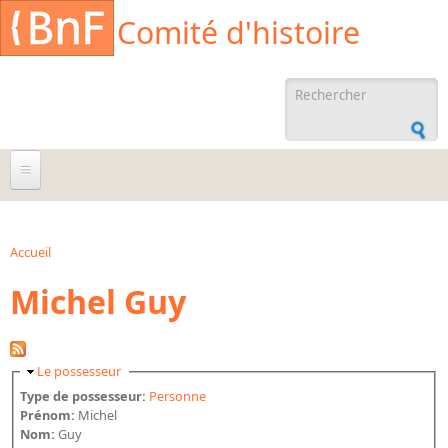
Aller au contenu principal
Cookies management panel
Comité d'histoire
Formulaire de
recherche
À propos
Agenda
Accueil
Vous êtes ici
Michel Guy
Ressources documentaires
Archives administratives
Archives orales
Masquer
Le possesseur
Bibliographies
Type de possesseur:
Personne
Prénom:
Michel
Bibliographie sur la BnF
Nom:
Guy