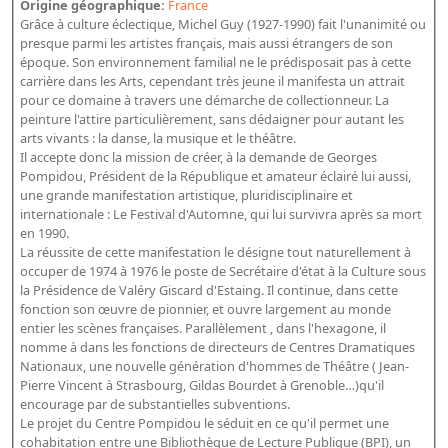
Origine géographique:
France
Bibliographie historique de la Bibliothèque nationale de
Grâce à culture éclectique, Michel Guy (1927-1990) fait l'unanimité ou
France
presque parmi les artistes français, mais aussi étrangers de son
époque. Son environnement familial ne le prédisposait pas à cette
Dictionnaire de la BnF
carrière dans les Arts, cependant très jeune il manifesta un attrait
pour ce domaine à travers une démarche de collectionneur. La
Dictionnaire BnF : recherche avancée
peinture l'attire particulièrement, sans dédaigner pour autant les
arts vivants : la danse, la musique et le théâtre.
Dictionnaire BnF : index
Il accepte donc la mission de créer, à la demande de Georges
Pompidou, Président de la République et amateur éclairé lui aussi,
Dictionnaire des fonds spéciaux et des principales collections et
une grande manifestation artistique, pluridisciplinaire et
provenances
internationale : Le Festival d'Automne, qui lui survivra après sa mort
en 1990.
Recherche de fonds, collections et provenances
La réussite de cette manifestation le désigne tout naturellement à
occuper de 1974 à 1976 le poste de Secrétaire d'état à la Culture sous
L'histoire de la BnF en objets
la Présidence de Valéry Giscard d'Estaing. Il continue, dans cette
fonction son œuvre de pionnier, et ouvre largement au monde
Explorer
entier les scènes françaises. Parallèlement , dans l'hexagone, il
nomme à dans les fonctions de directeurs de Centres Dramatiques
Organigrammes de la bibliothèque
Nationaux, une nouvelle génération d'hommes de Théâtre ( Jean-
Rapports d'activité de la Bibliothèque
Pierre Vincent à Strasbourg, Gildas Bourdet à Grenoble…)qu'il
encourage par de substantielles subventions.
Répertoire
Le projet du Centre Pompidou le séduit en ce qu'il permet une
cohabitation entre une Bibliothèque de Lecture Publique (BPI), un