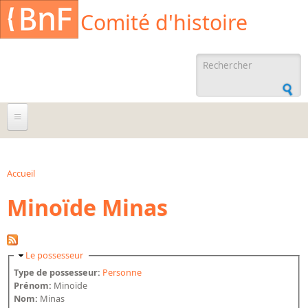
Aller au contenu principal
Cookies management panel
Comité d'histoire
Formulaire de
recherche
À propos
Agenda
Accueil
Vous êtes ici
Minoïde Minas
Ressources documentaires
Archives administratives
Archives orales
Masquer
Le possesseur
Bibliographies
Type de possesseur:
Personne
Prénom:
Minoïde
Bibliographie sur la BnF
Nom:
Minas