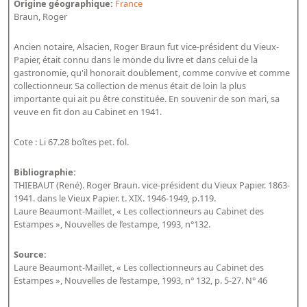
Origine géographique:
France
Bibliographie historique de la Bibliothèque nationale de
Braun, Roger
France
Ancien notaire, Alsacien, Roger Braun fut vice-président du Vieux-
Dictionnaire de la BnF
Papier, était connu dans le monde du livre et dans celui de la
gastronomie, qu'il honorait doublement, comme convive et comme
Dictionnaire BnF : recherche avancée
collectionneur. Sa collection de menus était de loin la plus
Dictionnaire BnF : index
importante qui ait pu être constituée. En souvenir de son mari, sa
veuve en fit don au Cabinet en 1941.
Dictionnaire des fonds spéciaux et des principales collections et
provenances
Cote : Li 67.28 boîtes pet. fol.
Recherche de fonds, collections et provenances
Bibliographie:
THIEBAUT (René). Roger Braun. vice-président du Vieux Papier. 1863-
L'histoire de la BnF en objets
1941. dans le Vieux Papier. t. XIX. 1946-1949, p.119.
Laure Beaumont-Maillet, « Les collectionneurs au Cabinet des
Explorer
Estampes », Nouvelles de l’estampe, 1993, n°132.
Organigrammes de la bibliothèque
Source:
Rapports d'activité de la Bibliothèque
Laure Beaumont-Maillet, « Les collectionneurs au Cabinet des
Estampes », Nouvelles de l’estampe, 1993, n° 132, p. 5-27. N° 46
Répertoire