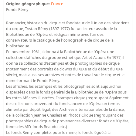
Répertoire des catalogues d'expositions
Origine géographique:
France
Fonds Rémy
Répertoire des catalogues
Répertoire des manuscrits du XXe siècle
Romancier, historien du cirque et fondateur de l’Union des historiens
du cirque, Tristan Rémy (1897-1977) fut un lecteur assidu de la
Bibliothèque de l’Opéra et rédigea même avec l’un des
Publications
conservateurs le catalogue de l’iconographie de cirque de la
bibliothèque.
Guides des sources publiés
En novembre 1961, il donna à la Bibliothèque de l’Opéra une
collection d’affiches du groupe esthétique Art et Action. En 1977, il
Ouvrages et documents sur la BnF numérisés dans Gallica
donna sa collections d’estampes et de photographies de cirque
Revue de la Bibliothèque nationale de France
(notamment des portraits de clowns du XIXe et du début du XXe
siècle), mais aussi ses archives et notes de travail sur le cirque et le
Directeurs de la Bibliothèque nationale du XIVe siècle à nos jours
mime formant le Fonds Rémy.
Les affiches, les estampes et les photographies sont aujourd’hui
Listes et biographies des directeurs de départements
dispersées dans le fonds général de la Bibliothèque de l’Opéra sous
Implantations de la Bibliothèque nationale de France
les cotes Affiches illustrées, Estampes cirque (regroupant également
des collections provenant du fonds ancien de l’Opéra un temps
Le fil de l'histoire (frise chonologique)
alimenté par dépôt légal, des Archives internationales de la danse,
La Bibliothèque nationale de France à livre ouvert
de la collection Jeanne Chasles) et Photos Cirque (regroupant des
photographies de cirque de provenances diverses : fonds de l’Opéra,
Richelieu, Bibliothèques - Musée - Galeries
fonds des AID, fonds Beaudu, etc.)
Le fonds Rémy complète, pour le mime, le fonds légué à la
Gallica - Son histoire