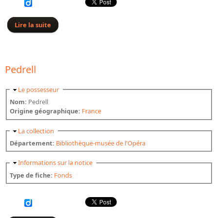
Lire la suite
de Pizzi
Pedrell
Masquer
Le possesseur
Nom:
Pedrell
Origine géographique:
France
Masquer
La collection
Département:
Bibliothèque-musée de l'Opéra
Masquer
Informations sur la notice
Type de fiche:
Fonds