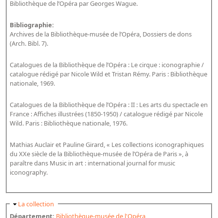
Bibliothèque de l’Opéra par Georges Wague.
Dépôt de la Commission de récupération artistique
Bibliographie:
Appels
Archives de la Bibliothèque-musée de l’Opéra, Dossiers de dons
(Arch. Bibl. 7).
Appel à chercheurs : bourse Comité d’histoire de la BnF
Catalogues de la Bibliothèque de l’Opéra : Le cirque : iconographie /
Appel à projets
catalogue rédigé par Nicole Wild et Tristan Rémy. Paris : Bibliothèque
nationale, 1969.
Recherche de sujets de recherche
Catalogues de la Bibliothèque de l’Opéra : II : Les arts du spectacle en
Faire une suggestion de recherche
France : Affiches illustrées (1850-1950) / catalogue rédigé par Nicole
Fournir un témoignage et/ou un document
Wild. Paris : Bibliothèque nationale, 1976.
Mathias Auclair et Pauline Girard, « Les collections iconographiques
du XXe siècle de la Bibliothèque-musée de l’Opéra de Paris », à
paraître dans Music in art : international journal for music
iconography.
Masquer
La collection
Département:
Bibliothèque-musée de l'Opéra