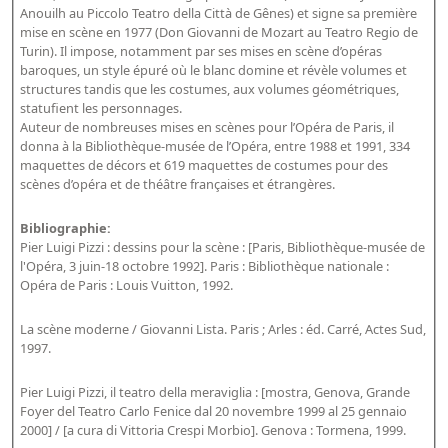
Anouilh au Piccolo Teatro della Città de Gênes) et signe sa première
mise en scène en 1977 (Don Giovanni de Mozart au Teatro Regio de
Turin). Il impose, notamment par ses mises en scène d’opéras
baroques, un style épuré où le blanc domine et révèle volumes et
structures tandis que les costumes, aux volumes géométriques,
statufient les personnages.
Auteur de nombreuses mises en scènes pour l’Opéra de Paris, il
donna à la Bibliothèque-musée de l’Opéra, entre 1988 et 1991, 334
maquettes de décors et 619 maquettes de costumes pour des
scènes d’opéra et de théâtre françaises et étrangères.
Bibliographie:
Pier Luigi Pizzi : dessins pour la scène : [Paris, Bibliothèque-musée de
l'Opéra, 3 juin-18 octobre 1992]. Paris : Bibliothèque nationale :
Opéra de Paris : Louis Vuitton, 1992.
La scène moderne / Giovanni Lista. Paris ; Arles : éd. Carré, Actes Sud,
1997.
Pier Luigi Pizzi, il teatro della meraviglia : [mostra, Genova, Grande
Foyer del Teatro Carlo Fenice dal 20 novembre 1999 al 25 gennaio
2000] / [a cura di Vittoria Crespi Morbio]. Genova : Tormena, 1999.