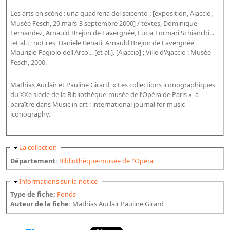
Les arts en scène : una quadreria del seicento : [exposition, Ajaccio,
Musée Fesch, 29 mars-3 septembre 2000] / textes, Dominique
Fernandez, Arnauld Brejon de Lavergnée, Lucia Formari Schianchi...
[et al.] ; notices, Daniele Benati, Arnauld Brejon de Lavergnée,
Maurizio Fagiolo dell'Arco... [et al.]. [Ajaccio] ; Ville d'Ajaccio : Musée
Fesch, 2000.
Mathias Auclair et Pauline Girard, « Les collections iconographiques
du XXe siècle de la Bibliothèque-musée de l’Opéra de Paris », à
paraître dans Music in art : international journal for music
iconography.
Masquer
La collection
Département:
Bibliothèque-musée de l'Opéra
Masquer
Informations sur la notice
Type de fiche:
Fonds
Auteur de la fiche:
Mathias Auclair Pauline Girard