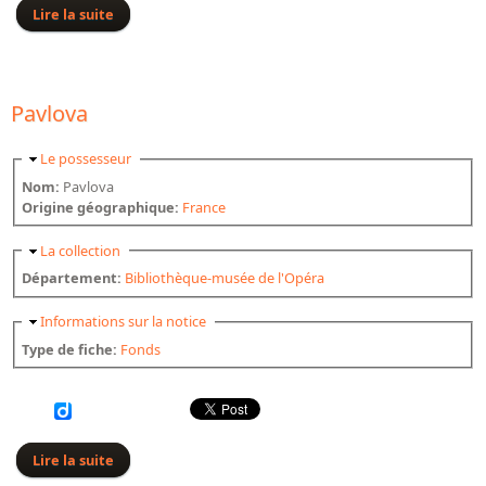
Lire la suite
de Pedrell
Pavlova
Masquer
Le possesseur
Nom:
Pavlova
Origine géographique:
France
Masquer
La collection
Département:
Bibliothèque-musée de l'Opéra
Masquer
Informations sur la notice
Type de fiche:
Fonds
Lire la suite
de Pavlova