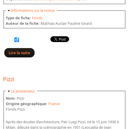
Masquer
Informations sur la notice
Type de fiche:
Fonds
Auteur de la fiche:
Mathias Auclair Pauline Girard
Lire la suite
de Rémy
Pizzi
Masquer
Le possesseur
Nom:
Pizzi
Origine géographique:
France
Fonds Pizzi
Après des études d’architecture, Pier Luigi Pizzi, né le 15 juin 1930 à
Milan, débute dans la scénographie en 1951 (Leocadia de Jean