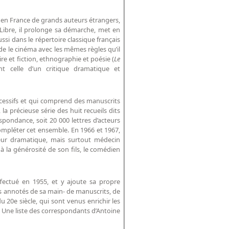
e en France de grands auteurs étrangers,
-Libre, il prolonge sa démarche, met en
si dans le répertoire classique français
de le cinéma avec les mêmes règles qu’il
re et fiction, ethnographie et poésie (
Le
nt celle d’un critique dramatique et
cessifs et qui comprend des manuscrits
a précieuse série des huit recueils dits
espondance, soit 20 000 lettres d’acteurs
mpléter cet ensemble. En 1966 et 1967,
teur dramatique, mais surtout médecin
à la générosité de son fils, le comédien
ffectué en 1955, et y ajoute sa propre
es annotés de sa main- de manuscrits, de
20e siècle, qui sont venus enrichir les
. Une liste des correspondants d’Antoine