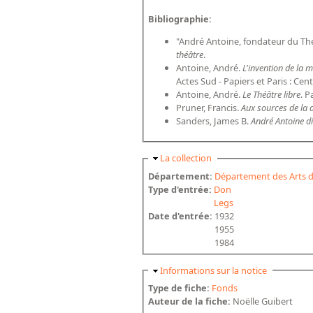
Bibliographie:
"André Antoine, fondateur du Thé
théâtre
.
Antoine, André.
L'invention de la 
Actes Sud - Papiers et Paris : Cen
Antoine, André.
Le Théâtre libre
. P
Pruner, Francis.
Aux sources de la 
Sanders, James B.
André Antoine di
Masquer
La collection
Département:
Département des Arts d
Type d'entrée:
Don
Legs
Date d'entrée:
1932
1955
1984
Masquer
Informations sur la notice
Type de fiche:
Fonds
Auteur de la fiche:
Noëlle Guibert