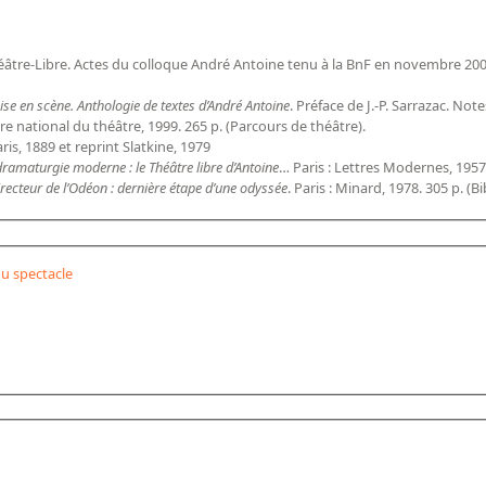
âtre-Libre. Actes du colloque André Antoine tenu à la BnF en novembre 2000
mise en scène. Anthologie de textes d’André Antoine
. Préface de J.-P. Sarrazac. Not
tre national du théâtre, 1999. 265 p. (Parcours de théâtre).
aris, 1889 et reprint Slatkine, 1979
dramaturgie moderne : le Théâtre libre d’Antoine
… Paris : Lettres Modernes, 1957
recteur de l’Odéon : dernière étape d’une odyssée
. Paris : Minard, 1978. 305 p. 
u spectacle