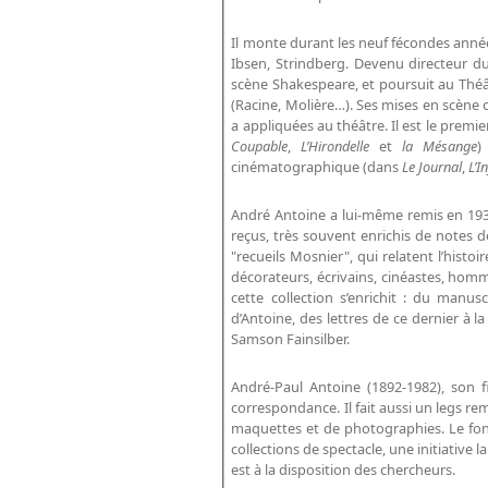
Il monte durant les neuf fécondes année
Ibsen, Strindberg. Devenu directeur du
scène Shakespeare, et poursuit au Théât
(Racine, Molière…). Ses mises en scène 
a appliquées au théâtre. Il est le premi
Coupable
,
L’Hirondelle
et
la Mésange
)
cinématographique (dans
Le Journal
,
L’I
André Antoine a lui-même remis en 193
reçus, très souvent enrichis de notes d
"recueils Mosnier", qui relatent l’histo
décorateurs, écrivains, cinéastes, ho
cette collection s’enrichit : du man
d’Antoine, des lettres de ce dernier à 
Samson Fainsilber.
André-Paul Antoine (1892-1982), son f
correspondance. Il fait aussi un legs r
maquettes et de photographies. Le fond
collections de spectacle, une initiativ
est à la disposition des chercheurs.