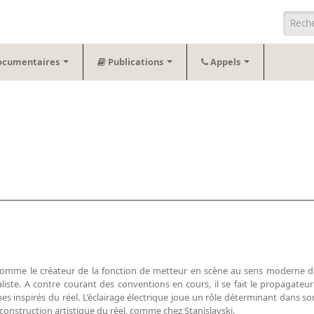
Form
ocumentaires
Publications
Appels
comme le créateur de la fonction de metteur en scène au sens moderne d
liste. A contre courant des conventions en cours, il se fait le propagateur
mes inspirés du réel. L’éclairage électrique joue un rôle déterminant dans 
construction artistique du réel, comme chez Stanislavski.