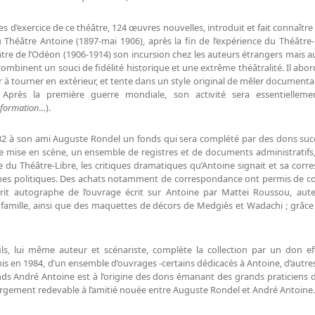
s d’exercice de ce théâtre, 124 œuvres nouvelles, introduit et fait connaîtr
 Théâtre Antoine (1897-mai 1906), après la fin de l’expérience du Théâtre
re de l’Odéon (1906-1914) son incursion chez les auteurs étrangers mais aus
combinent un souci de fidélité historique et une extrême théâtralité. Il abor
er à tourner en extérieur, et tente dans un style original de mêler documentai
 Après la première guerre mondiale, son activité sera essentielleme
nformation
…).
2 à son ami Auguste Rondel un fonds qui sera complété par des dons suc
e mise en scène, un ensemble de registres et de documents administratifs, l
ire du Théâtre-Libre, les critiques dramatiques qu’Antoine signait et sa corr
mmes politiques. Des achats notamment de correspondance ont permis de co
uscrit autographe de l’ouvrage écrit sur Antoine par Mattei Roussou, au
la famille, ainsi que des maquettes de décors de Medgiès et Wadachi ; grâce 
ils, lui même auteur et scénariste, complète la collection par un don e
emis en 1984, d’un ensemble d’ouvrages -certains dédicacés à Antoine, d’autr
s André Antoine est à l’origine des dons émanant des grands praticiens du 
e largement redevable à l’amitié nouée entre Auguste Rondel et André Antoine