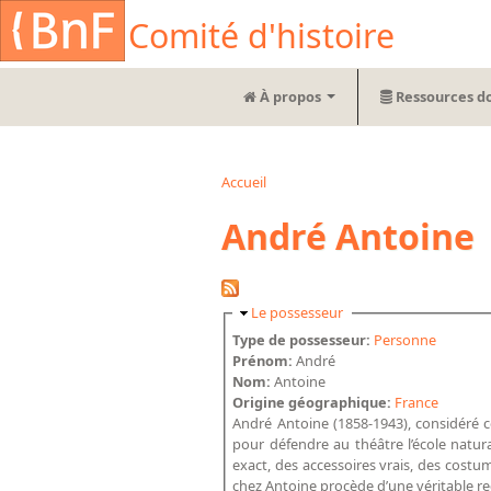
Aller au contenu principal
Cookies management panel
Comité d'histoire
À propos
Ressources d
Accueil
Vous êtes ici
André Antoine
Masquer
Le possesseur
Type de possesseur:
Personne
Prénom:
André
Nom:
Antoine
Origine géographique:
France
André Antoine (1858-1943), considéré 
pour défendre au théâtre l’école natura
exact, des accessoires vrais, des costu
chez Antoine procède d’une véritable re