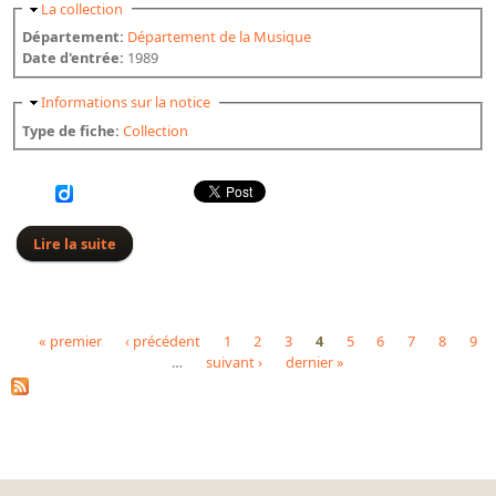
Masquer
La collection
Département:
Département de la Musique
Date d'entrée:
1989
Masquer
Informations sur la notice
Type de fiche:
Collection
Lire la suite
de Rivier (Jean)
« premier
‹ précédent
1
2
3
4
5
6
7
8
9
…
suivant ›
dernier »
Pages