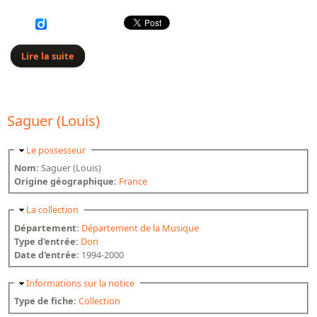
Lire la suite
de Georges de Saint-Foix
Saguer (Louis)
Masquer
Le possesseur
Nom:
Saguer (Louis)
Origine géographique:
France
Masquer
La collection
Département:
Département de la Musique
Type d'entrée:
Don
Date d'entrée:
1994-2000
Masquer
Informations sur la notice
Type de fiche:
Collection