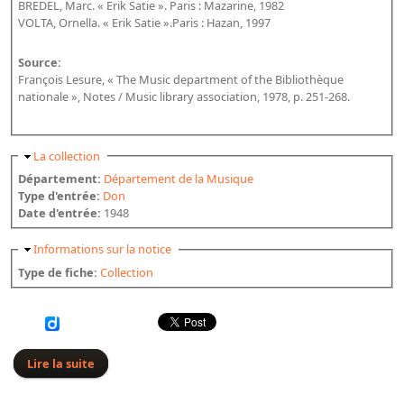
Répertoire des catalogues d'expositions
BREDEL, Marc. « Erik Satie ». Paris : Mazarine, 1982
VOLTA, Ornella. « Erik Satie ».Paris : Hazan, 1997
Répertoire des catalogues
Répertoire des manuscrits du XXe siècle
Source:
François Lesure, « The Music department of the Bibliothèque
nationale », Notes / Music library association, 1978, p. 251-268.
Publications
Guides des sources publiés
Masquer
La collection
Ouvrages et documents sur la BnF numérisés dans Gallica
Département:
Département de la Musique
Type d'entrée:
Don
Revue de la Bibliothèque nationale de France
Date d'entrée:
1948
Directeurs de la Bibliothèque nationale du XIVe siècle à nos jours
Masquer
Informations sur la notice
Listes et biographies des directeurs de départements
Type de fiche:
Collection
Implantations de la Bibliothèque nationale de France
Le fil de l'histoire (frise chonologique)
La Bibliothèque nationale de France à livre ouvert
Lire la suite
de Satie (Erik)
Richelieu, Bibliothèques - Musée - Galeries
Gallica - Son histoire