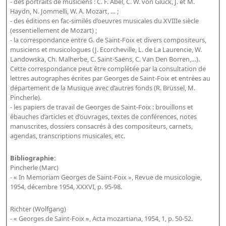
- des portraits de musiciens : C. F. Abel, C. W. von Gluck, J. et M.
Haydn, N. Jommelli, W. A. Mozart, … ;
- des éditions en fac-similés d’oeuvres musicales du XVIIIe siècle
(essentiellement de Mozart) ;
- la correspondance entre G. de Saint-Foix et divers compositeurs,
musiciens et musicologues (J. Ecorcheville, L. de La Laurencie, W.
Landowska, Ch. Malherbe, C. Saint-Saëns, C. Van Den Borren,…).
Cette correspondance peut être complétée par la consultation de
lettres autographes écrites par Georges de Saint-Foix et entrées au
département de la Musique avec d’autres fonds (R. Brüssel, M.
Pincherle).
- les papiers de travail de Georges de Saint-Foix : brouillons et
ébauches d’articles et d’ouvrages, textes de conférences, notes
manuscrites, dossiers consacrés à des compositeurs, carnets,
agendas, transcriptions musicales, etc.
Bibliographie:
Pincherle (Marc)
- « In Memoriam Georges de Saint-Foix », Revue de musicologie,
1954, décembre 1954, XXXVI, p. 95-98.
Richter (Wolfgang)
- « Georges de Saint-Foix », Acta mozartiana, 1954, 1, p. 50-52.