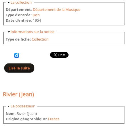
Masquer
La collection
Département:
Département de la Musique
Type d'entrée:
Don
Date d'entrée:
1954
Masquer
Informations sur la notice
Type de fiche:
Collection
Lire la suite
de Roussel
Rivier (Jean)
Masquer
Le possesseur
Nom:
Rivier (Jean)
Origine géographique:
France