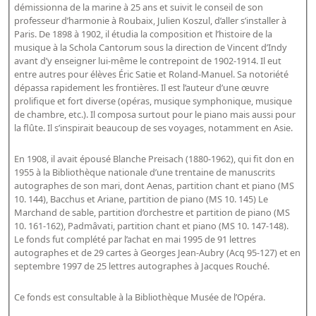
démissionna de la marine à 25 ans et suivit le conseil de son
professeur d’harmonie à Roubaix, Julien Koszul, d’aller s’installer à
Paris. De 1898 à 1902, il étudia la composition et l’histoire de la
musique à la Schola Cantorum sous la direction de Vincent d’Indy
avant d’y enseigner lui-même le contrepoint de 1902-1914. Il eut
entre autres pour élèves Éric Satie et Roland-Manuel. Sa notoriété
dépassa rapidement les frontières. Il est l’auteur d’une œuvre
prolifique et fort diverse (opéras, musique symphonique, musique
de chambre, etc.). Il composa surtout pour le piano mais aussi pour
la flûte. Il s’inspirait beaucoup de ses voyages, notamment en Asie.
En 1908, il avait épousé Blanche Preisach (1880-1962), qui fit don en
1955 à la Bibliothèque nationale d’une trentaine de manuscrits
autographes de son mari, dont Aenas, partition chant et piano (MS
10. 144), Bacchus et Ariane, partition de piano (MS 10. 145) Le
Marchand de sable, partition d’orchestre et partition de piano (MS
10. 161-162), Padmâvati, partition chant et piano (MS 10. 147-148).
Le fonds fut complété par l’achat en mai 1995 de 91 lettres
autographes et de 29 cartes à Georges Jean-Aubry (Acq 95-127) et en
septembre 1997 de 25 lettres autographes à Jacques Rouché.
Ce fonds est consultable à la Bibliothèque Musée de l’Opéra.