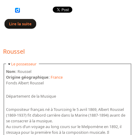
Lire la suite
de Saguer (Louis)
Roussel
Masquer
Le possesseur
Nom:
Roussel
Origine géographique:
France
Fonds Albert Roussel
Département de la Musique
Compositeur français né à Tourcoing le 5 avril 1869, Albert Roussel
(1869-1937) fit d’abord carrière dans la Marine (1887-1894) avant de
se consacrer à la musique.
Au cours d’un voyage au long cours sur le Melpomène en 1892, il
s’essaya pour la première fois à la composition musicale. Il