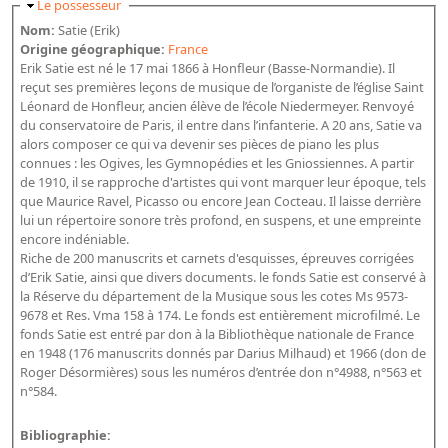
Masquer
Le possesseur
Bibliographie historique de la Bibliothèque nationale de
Nom:
Satie (Erik)
France
Origine géographique:
France
Erik Satie est né le 17 mai 1866 à Honfleur (Basse-Normandie). Il
Dictionnaire de la BnF
reçut ses premières leçons de musique de l’organiste de l’église Saint
Léonard de Honfleur, ancien élève de l’école Niedermeyer. Renvoyé
Dictionnaire BnF : recherche avancée
du conservatoire de Paris, il entre dans l’infanterie. A 20 ans, Satie va
Dictionnaire BnF : index
alors composer ce qui va devenir ses pièces de piano les plus
connues : les Ogives, les Gymnopédies et les Gniossiennes. A partir
Dictionnaire des fonds spéciaux et des principales collections et
de 1910, il se rapproche d'artistes qui vont marquer leur époque, tels
que Maurice Ravel, Picasso ou encore Jean Cocteau. Il laisse derrière
provenances
lui un répertoire sonore très profond, en suspens, et une empreinte
Recherche de fonds, collections et provenances
encore indéniable.
Riche de 200 manuscrits et carnets d'esquisses, épreuves corrigées
d’Erik Satie, ainsi que divers documents. le fonds Satie est conservé à
L'histoire de la BnF en objets
la Réserve du département de la Musique sous les cotes Ms 9573-
Explorer
9678 et Res. Vma 158 à 174. Le fonds est entièrement microfilmé. Le
fonds Satie est entré par don à la Bibliothèque nationale de France
en 1948 (176 manuscrits donnés par Darius Milhaud) et 1966 (don de
Organigrammes de la bibliothèque
Roger Désormières) sous les numéros d’entrée don n°4988, n°563 et
Rapports d'activité de la Bibliothèque
n°584.
Répertoire
Bibliographie: