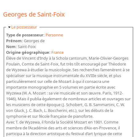
Dépôt de la Commission de récupération artistique
Georges de Saint-Foix
Appels
Masquer
Le possesseur
Appel à chercheurs : bourse Comité d’histoire de la BnF
Type de possesseur:
Personne
Prénom:
Georges de
Appel à projets
Nom:
Saint-Foix
Origine géographique:
France
Recherche de sujets de recherche
Élève de Vincent d’Indy à la Schola cantorum, Marie-Olivier-Georges
Poulain, Comte de Saint-Foix, fut très tôt encouragé par Théodore
Faire une suggestion de recherche
de Wyzewa à étudier la musicologie. Ses recherches l’amenèrent à se
spécialiser sur la musique instrumentale du XVIIIe siècle, et plus
Fournir un témoignage et/ou un document
particulièrement sur celle de Mozart à qui il consacra une
importante monographie en 5 volumes en partie écrite avec
Wyzewa (W. A. Mozart : sa vie musicale et son œuvre. Paris, 1912-
1946). Mais il publia également de nombreux articles et ouvrages sur
les musiciens de cette époque (J. Schobert, G. B. Sammartini, C. W.
von Gluck, J. C. Bach, L. Boccherini, etc.), sur les débuts de la
symphonie et sur l’école française de pianoforte.
Avec T. de Wyzewa, il fonda la Société Mozart en 1901. Comme
membre de l’Académie des arts et sciences d’Aix-en-Provence, il
participa à la direction artistique du festival d’art lyrique de cette