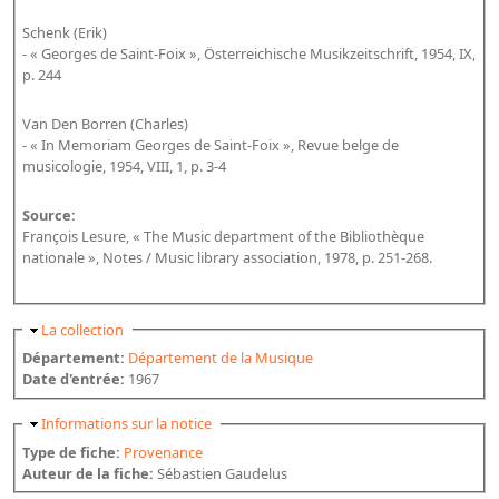
Schenk (Erik)
- « Georges de Saint-Foix », Österreichische Musikzeitschrift, 1954, IX,
p. 244
Van Den Borren (Charles)
- « In Memoriam Georges de Saint-Foix », Revue belge de
musicologie, 1954, VIII, 1, p. 3-4
Source:
François Lesure, « The Music department of the Bibliothèque
nationale », Notes / Music library association, 1978, p. 251-268.
Masquer
La collection
Département:
Département de la Musique
Date d'entrée:
1967
Masquer
Informations sur la notice
Type de fiche:
Provenance
Auteur de la fiche:
Sébastien Gaudelus