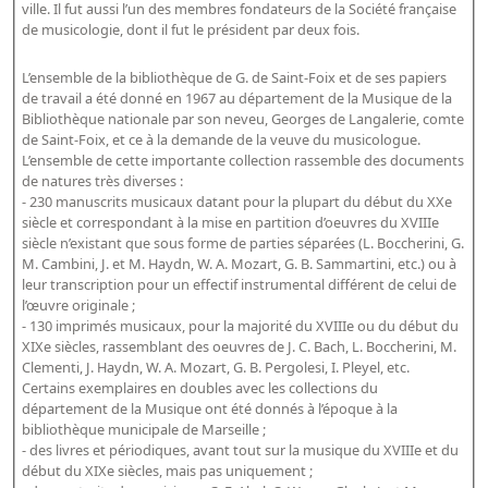
ville. Il fut aussi l’un des membres fondateurs de la Société française
de musicologie, dont il fut le président par deux fois.
L’ensemble de la bibliothèque de G. de Saint-Foix et de ses papiers
de travail a été donné en 1967 au département de la Musique de la
Bibliothèque nationale par son neveu, Georges de Langalerie, comte
de Saint-Foix, et ce à la demande de la veuve du musicologue.
L’ensemble de cette importante collection rassemble des documents
de natures très diverses :
- 230 manuscrits musicaux datant pour la plupart du début du XXe
siècle et correspondant à la mise en partition d’oeuvres du XVIIIe
siècle n’existant que sous forme de parties séparées (L. Boccherini, G.
M. Cambini, J. et M. Haydn, W. A. Mozart, G. B. Sammartini, etc.) ou à
leur transcription pour un effectif instrumental différent de celui de
l’œuvre originale ;
- 130 imprimés musicaux, pour la majorité du XVIIIe ou du début du
XIXe siècles, rassemblant des oeuvres de J. C. Bach, L. Boccherini, M.
Clementi, J. Haydn, W. A. Mozart, G. B. Pergolesi, I. Pleyel, etc.
Certains exemplaires en doubles avec les collections du
département de la Musique ont été donnés à l’époque à la
bibliothèque municipale de Marseille ;
- des livres et périodiques, avant tout sur la musique du XVIIIe et du
début du XIXe siècles, mais pas uniquement ;