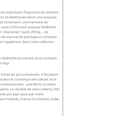
trois importants fragments de cantates
rits de Beethoven (dont une esquisse
t de Schumann, une trentaine de
t aussi à l’honneur puisque Malherbe
on, Massenet, Fauré, d’Indy,… ne
 de manuscrits prestigieux constitue
nt également dans cette collection,
les Malherbe provenant, pour une part,
u legs.
traces les plus précieuses. A l’occasion
anciens et contemporains devait avoir
contemporains : une lettre circulaire
hie. Le résultat de cette collecte (700
ssés par pays (puis par ordre
e-Finlande, France (9 volumes), Italie,