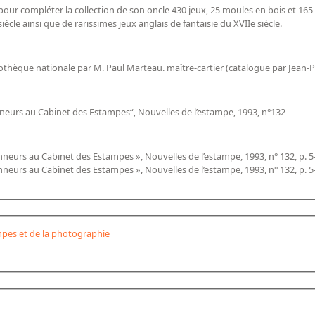
pour compléter la collection de son oncle 430 jeux, 25 moules en bois et 16
cle ainsi que de rarissimes jeux anglais de fantaisie du XVIIe siècle.
liothèque nationale par M. Paul Marteau. maître-cartier (catalogue par Jean-Pi
nneurs au Cabinet des Estampes“, Nouvelles de l’estampe, 1993, n°132
nneurs au Cabinet des Estampes », Nouvelles de l’estampe, 1993, n° 132, p. 5
nneurs au Cabinet des Estampes », Nouvelles de l’estampe, 1993, n° 132, p. 5
pes et de la photographie