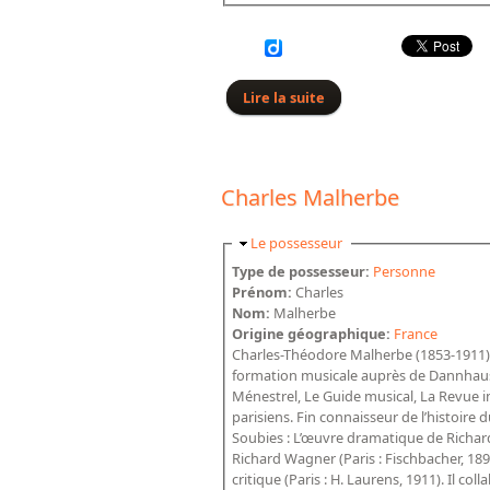
Lire la suite
de Paul Marteau
Charles Malherbe
Masquer
Le possesseur
Type de possesseur:
Personne
Prénom:
Charles
Nom:
Malherbe
Origine géographique:
France
Charles-Théodore Malherbe (1853-1911) es
formation musicale auprès de Dannhause
Ménestrel, Le Guide musical, La Revue 
parisiens. Fin connaisseur de l’histoire
Soubies : L’œuvre dramatique de Richard 
Richard Wagner (Paris : Fischbacher, 1892
critique (Paris : H. Laurens, 1911). Il 