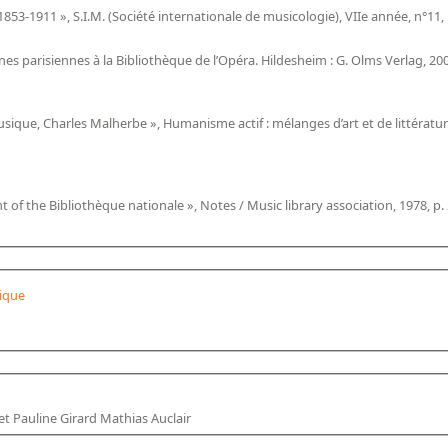
 1853-1911 », S.I.M. (Société internationale de musicologie), VIIe année, n°11,
cènes parisiennes à la Bibliothèque de l’Opéra. Hildesheim : G. Olms Verlag, 2
ique, Charles Malherbe », Humanisme actif : mélanges d’art et de littérature o
of the Bibliothèque nationale », Notes / Music library association, 1978, p.
ique
et Pauline Girard Mathias Auclair