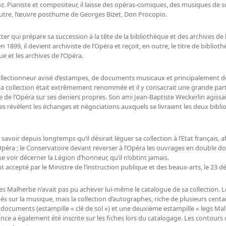
oz. Pianiste et compositeur, il laisse des opéras-comiques, des musiques de
utre, l’œuvre posthume de Georges Bizet, Don Procopio.
tter qui prépare sa succession à la tête de la bibliothèque et des archives 
en 1899, il devient archiviste de l’Opéra et reçoit, en outre, le titre de bibliot
que et les archives de l’Opéra.
llectionneur avisé d’estampes, de documents musicaux et principalement d
 collection était extrêmement renommée et il y consacrait une grande parti
ue de l’Opéra sur ses deniers propres. Son ami Jean-Baptiste Weckerlin agiss
es révèlent les échanges et négociations auxquels se livraient les deux biblio
 savoir depuis longtemps qu’il désirait léguer sa collection à l’Etat français, af
péra ; le Conservatoire devant reverser à l’Opéra les ouvrages en double dont 
se voir décerner la Légion d’honneur, qu’il n’obtint jamais.
nt accepté par le Ministre de l’instruction publique et des beaux-arts, le 23 
les Malherbe n’avait pas pu achever lui-même le catalogue de sa collection. L
és sur la musique, mais la collection d’autographes, riche de plusieurs cent
documents (estampille « clé de sol ») et une deuxième estampille « legs Mal
e a également été inscrite sur les fiches lors du catalogage. Les contours d