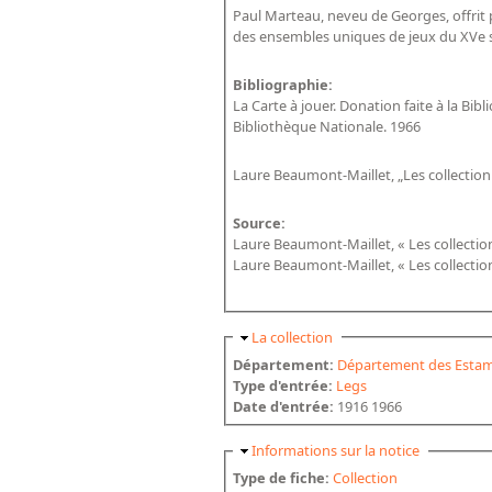
Paul Marteau, neveu de Georges, offrit 
des ensembles uniques de jeux du XVe siè
Bibliographie:
La Carte à jouer. Donation faite à la Bib
Bibliothèque Nationale. 1966
Laure Beaumont-Maillet, „Les collectio
Source:
Laure Beaumont-Maillet, « Les collectio
Laure Beaumont-Maillet, « Les collectio
Masquer
La collection
Département:
Département des Estam
Type d'entrée:
Legs
Date d'entrée:
1916 1966
Masquer
Informations sur la notice
Type de fiche:
Collection