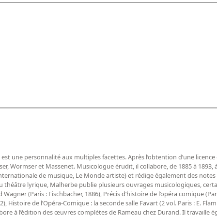
t une personnalité aux multiples facettes. Après l’obtention d’une licence de
r, Wormser et Massenet. Musicologue érudit, il collabore, de 1885 à 1893, 
internationale de musique, Le Monde artiste) et rédige également des note
 du théâtre lyrique, Malherbe publie plusieurs ouvrages musicologiques, cert
Wagner (Paris : Fischbacher, 1886), Précis d’histoire de l’opéra comique (Par
), Histoire de l’Opéra-Comique : la seconde salle Favart (2 vol. Paris : E. Fl
collabore à l’édition des œuvres complètes de Rameau chez Durand. Il travaille