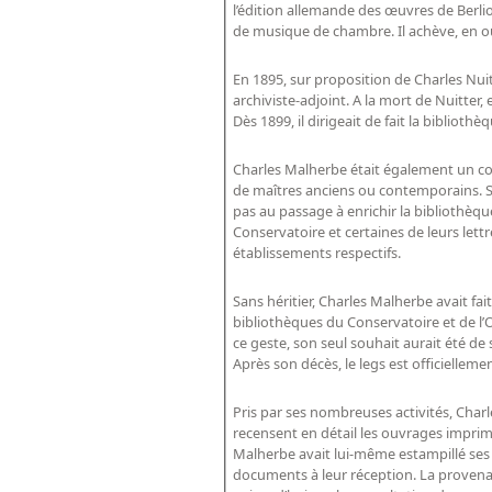
l’édition allemande des œuvres de Berli
de musique de chambre. Il achève, en o
En 1895, sur proposition de Charles Nui
archiviste-adjoint. A la mort de Nuitter, 
Dès 1899, il dirigeait de fait la bibliothè
Charles Malherbe était également un co
de maîtres anciens ou contemporains. Sa
pas au passage à enrichir la bibliothèq
Conservatoire et certaines de leurs lettr
établissements respectifs.
Sans héritier, Charles Malherbe avait fait
bibliothèques du Conservatoire et de l’O
ce geste, son seul souhait aurait été de 
Après son décès, le legs est officielleme
Pris par ses nombreuses activités, Char
recensent en détail les ouvrages imprim
Malherbe avait lui-même estampillé ses 
documents à leur réception. La provenanc