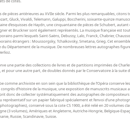
ets de cotes.
de pièces antérieures au XVIIe siècle. Parmi les plus remarquables, citons 
art, Gluck, Vivaldi, Telemann, Galuppi, Boccherini, soixante-quinze manusc
gtaine d’esquisses de Haydn, une cinquantaine de pièces de Schubert, autan
agner et Bruckner sont également représentés. La musique française est tou
mporains parmi lesquels Saint-Saëns, Debussy, Lalo, Franck, Chabrier, Chauss
orains étrangers : Moussorgsky, Tchaïkovsky, Smetana, Grieg. Cet ensemble
ve du Département de la musique. De nombreuses lettres autographes figure
erlioz.
ve une partie des collections de livres et de partitions imprimées de Char
, et pour une autre part, de doubles donnés par le Conservatoire à la suite d
erbe comme archiviste en son sein que la bibliothèque de l’Opéra conserve les 
du congrès d’histoire de la musique, une exposition de manuscrits musicaux 
ntreprit donc de collecter systématiquement des autographes de compositeurs 
 représentatif sur un papier fabriqué spécialement et l’envoi d’une photograp
hotographies), conservé sous la cote CS 1900, a été relié en 20 volumes cla
ne (3 volumes), Amériques et Angleterre, Autriche-Hongrie, Belgique-Espagn
ie, Russie, Scandinavie, Suisse.