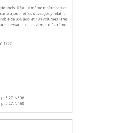
onnels. Il fut lui-même maître cartier.
rte à jouer et les ouvrages y relatifs,
ensemble de 856 jeux et 184 volumes rares
iatures persanes et ses armes d'Extrême-
° 1797.
, p. 5-27. N° 38
, p. 5-27. N° 60