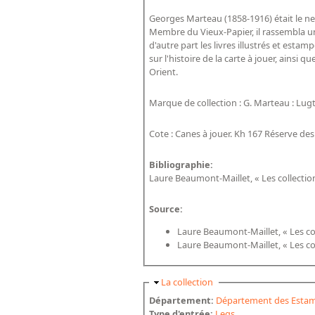
Georges Marteau (1858-1916) était le nev
Membre du Vieux-Papier, il rassembla une 
d'autre part les livres illustrés et esta
sur l'histoire de la carte à jouer, ainsi
Orient.
Marque de collection : G. Marteau : Lugt,
Cote : Canes à jouer. Kh 167 Réserve des l
Bibliographie:
Laure Beaumont-Maillet, « Les collecti
Source:
Laure Beaumont-Maillet, « Les c
Laure Beaumont-Maillet, « Les c
Masquer
La collection
Département:
Département des Estam
Type d'entrée:
Legs