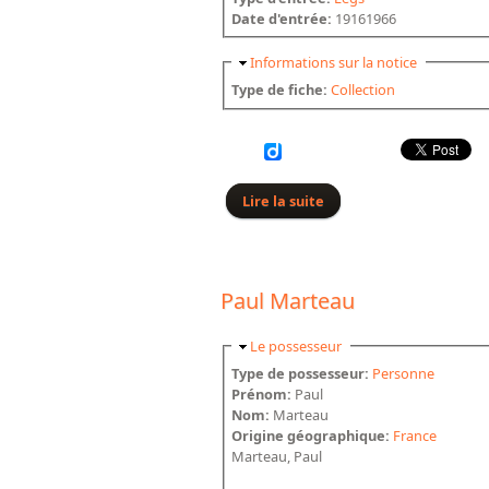
Date d'entrée:
19161966
Masquer
Informations sur la notice
Type de fiche:
Collection
Lire la suite
de Georges Marteau
Paul Marteau
Masquer
Le possesseur
Type de possesseur:
Personne
Prénom:
Paul
Nom:
Marteau
Origine géographique:
France
Marteau, Paul