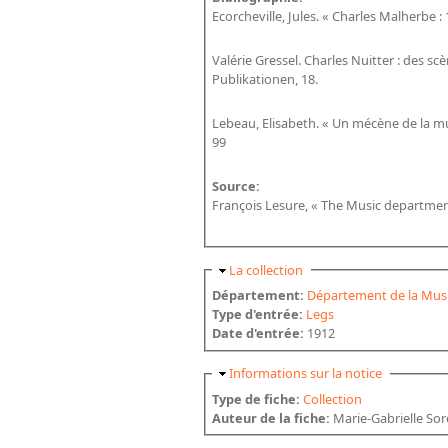
Ecorcheville, Jules. « Charles Malherbe :
Valérie Gressel. Charles Nuitter : des s
Publikationen, 18.
Lebeau, Elisabeth. « Un mécène de la mus
99
Source:
François Lesure, « The Music department 
Masquer
La collection
Département:
Département de la Mus
Type d'entrée:
Legs
Date d'entrée:
1912
Masquer
Informations sur la notice
Type de fiche:
Collection
Auteur de la fiche:
Marie-Gabrielle Sor