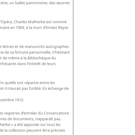
 scène, un ballet-pantomime, des œuvres
de l’Opéra, Charles Malherbe est nommé
hécaire en 1909, à la mort d’Ernest Reyer.
e lettres et de manuscrits autographes
e de sa fortune personnelle, n’hésitant
ait de même à la Bibliothèque du
thécaires dans l’intérêt de leurs
in qu’elle soit répartie entre les
il n’aurait pas l’utilité. En échange de
décembre 1912.
es registres d’entrées du Conservatoire
aines de documents, n’apparaît pas.
herbe » a été apposée sur tous les
e la collection peuvent être précisés