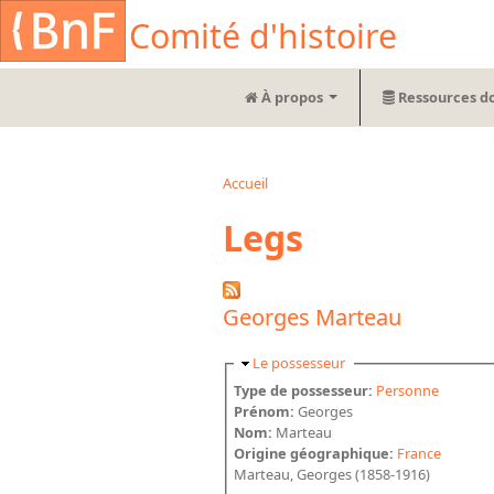
Aller au contenu principal
Cookies management panel
Comité d'histoire
À propos
Ressources d
Accueil
Vous êtes ici
Legs
Georges Marteau
Masquer
Le possesseur
Type de possesseur:
Personne
Prénom:
Georges
Nom:
Marteau
Origine géographique:
France
Marteau, Georges (1858-1916)