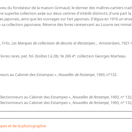
eu du fondateur de la maison Grimaud, le dernier des maîtres-cartiers traditi
superbe collection axée sur deux centres d'intérêt distincts: d'une part la ca
mpes japonais, ainsi que les ouvrages sur l'art japonais. Il légua en 1916 un 
 que sa collection japonaise, Réserve des livres rareservant au Louvre ses min
 Frits.
Les Marques de collections de dessins et d’estampes
… Amsterdam, 1921 n
ivres rares. pet. fol. (boîtes I à 28). Ye 260 4°. collection Georges Marteau.
oneurs au Cabinet des Estampes »,
Nouvelles de l’estampe
, 1993, n°132.
ollectionneurs au Cabinet des Estampes »,
Nouvelles de l’estampe
, 1993, n° 132
ollectionneurs au Cabinet des Estampes »,
Nouvelles de l’estampe
, 1993, n° 132
pes et de la photographie