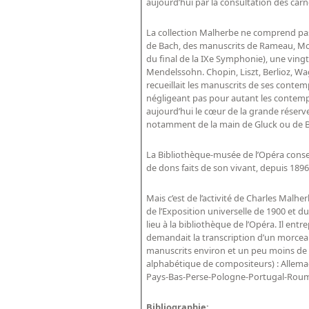
aujourd’hui par la consultation des carn
La collection Malherbe ne comprend pas 
de Bach, des manuscrits de Rameau, Moz
du final de la IXe Symphonie), une vin
Mendelssohn. Chopin, Liszt, Berlioz, W
recueillait les manuscrits de ses conte
négligeant pas pour autant les contemp
aujourd’hui le cœur de la grande réser
notamment de la main de Gluck ou de B
La Bibliothèque-musée de l’Opéra conser
de dons faits de son vivant, depuis 1896
Mais c’est de l’activité de Charles Malh
de l’Exposition universelle de 1900 et 
lieu à la bibliothèque de l’Opéra. Il e
demandait la transcription d’un morceau
manuscrits environ et un peu moins de p
alphabétique de compositeurs) : Allemag
Pays-Bas-Perse-Pologne-Portugal-Rouman
Bibliographie: